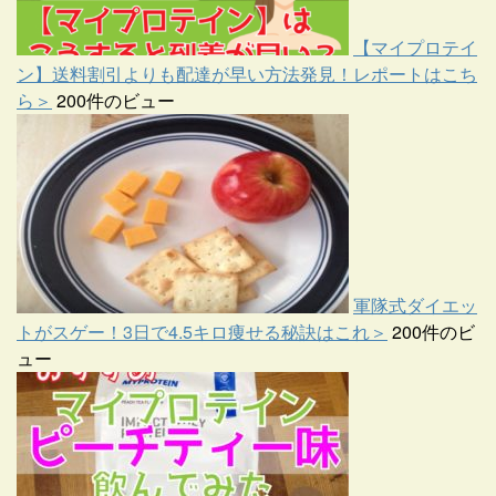
【マイプロテイ
ン】送料割引よりも配達が早い方法発見！レポートはこち
ら＞
200件のビュー
軍隊式ダイエッ
トがスゲー！3日で4.5キロ痩せる秘訣はこれ＞
200件のビ
ュー