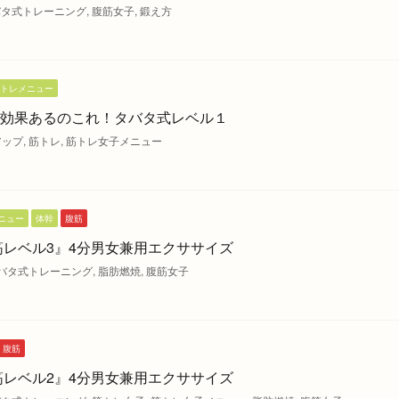
バタ式トレーニング
,
腹筋女子
,
鍛え方
トレメニュー
効果あるのこれ！タバタ式レベル１
アップ
,
筋トレ
,
筋トレ女子メニュー
ニュー
体幹
腹筋
筋レベル3』4分男女兼用エクササイズ
バタ式トレーニング
,
脂肪燃焼
,
腹筋女子
腹筋
筋レベル2』4分男女兼用エクササイズ