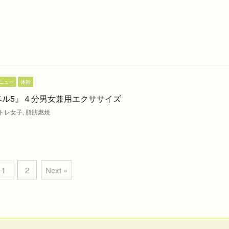
ニュー
体幹
ベル5』４分男女兼用エクササイズ
トレ女子
,
脂肪燃焼
1
2
Next »