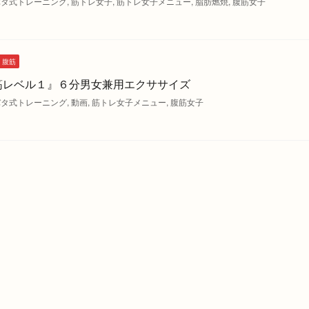
バタ式トレーニング
,
筋トレ女子
,
筋トレ女子メニュー
,
脂肪燃焼
,
腹筋女子
腹筋
筋レベル１』６分男女兼用エクササイズ
バタ式トレーニング
,
動画
,
筋トレ女子メニュー
,
腹筋女子