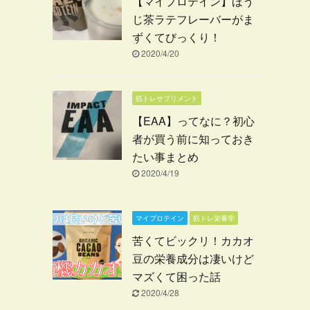
【マイプロテイン】ほう
じ茶ラテフレーバーがま
ずくてびっくり！
2020/4/20
筋トレサプリメント
【EAA】ってなに？初心
者が買う前に知っておき
たい事まとめ
2020/4/19
マイプロテイン
筋トレ栄養学
苦くてビックリ！カカオ
豆の栄養成分は凄いけど
マズくて困った話
2020/4/28