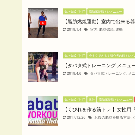
タバタ式／HIIT
脂肪燃焼筋トレメニュー
【脂肪燃焼運動】室内で出来る器
2019/1/4
室内
,
脂肪燃焼
,
運動
タバタ式／HIIT
今すぐできる！初心者の筋トレメ
【タバタ式トレーニング メニュ
2019/4/6
タバタ式トレーニング
,
メ
タバタ式／HIIT
体幹
脂肪燃焼筋トレメニュー
【くびれを作る筋トレ 】女性用
2017/12/26
お腹の脂肪を取る方法
,