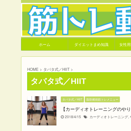
ホーム
ダイエットまめ知識
女性用
HOME
>
タバタ式／HIIT
>
タバタ式／HIIT
タバタ式／HIIT
脂肪燃焼筋トレメニュー
【カーディオトレーニングのやり
2018/4/15
カーディオトレーニング
,