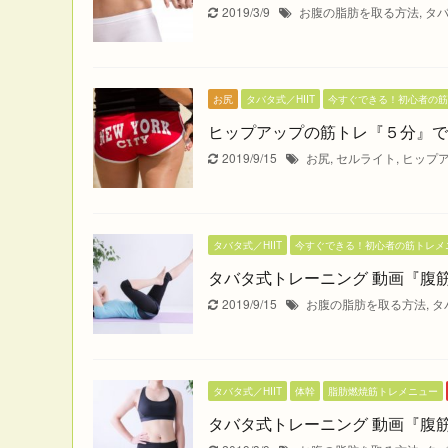
2019/3/9
お腹の脂肪を取る方法
,
タ
お尻
タバタ式／HIIT
今すぐできる！初心者の筋
ヒップアップの筋トレ『５分』で
2019/9/15
お尻
,
セルライト
,
ヒップ
タバタ式／HIIT
今すぐできる！初心者の筋トレメ
タバタ式トレーニング 動画『腹
2019/9/15
お腹の脂肪を取る方法
,
タ
タバタ式／HIIT
体幹
脂肪燃焼筋トレメニュー
タバタ式トレーニング 動画『腹