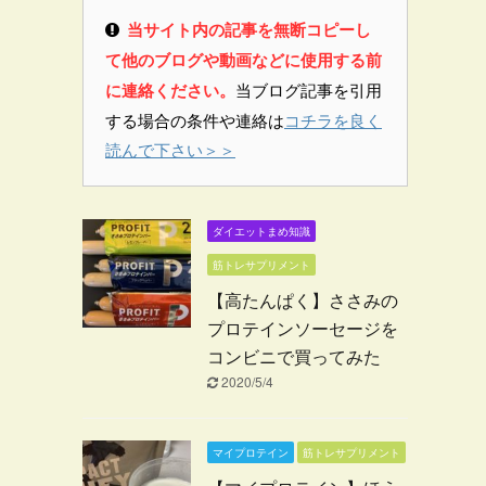
当サイト内の記事を無断コピーし
て他のブログや動画などに使用する前
に連絡ください。
当ブログ記事を引用
する場合の条件や連絡は
コチラを良く
読んで下さい＞＞
ダイエットまめ知識
筋トレサプリメント
【高たんぱく】ささみの
プロテインソーセージを
コンビニで買ってみた
2020/5/4
マイプロテイン
筋トレサプリメント