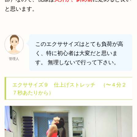
と思います。
このエクササイズはとても負荷が高
く、特に初心者は大変だと思いま
管理人
す。 無理しないで行って下さい。
エクササイズ９ 仕上げストレッチ （〜４分２
７秒あたりから）