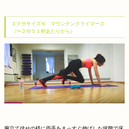
エクササイズ６ マウンテンクライマーズ
（〜２分５１秒あたりから）
腕立て伏せの様に両手をまっすぐ伸ばした状態で床