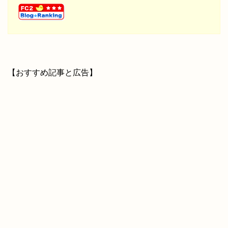
【おすすめ記事と広告】