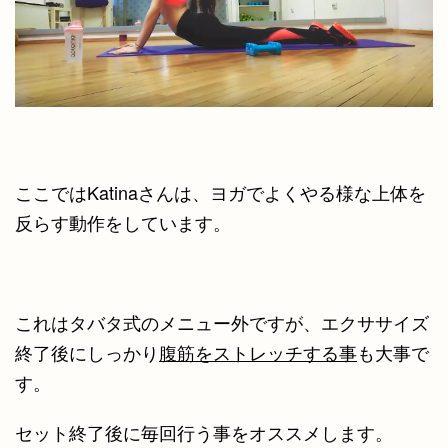
ここではKatinaさんは、ヨガでよくやる様な上体を
反らす動作をしています。
これはタバタ式のメニュー外ですが、エクササイズ
終了後にしっかり
腹筋をストレッチする事
も大事で
す。
セット終了後に毎回行う事をオススメします。