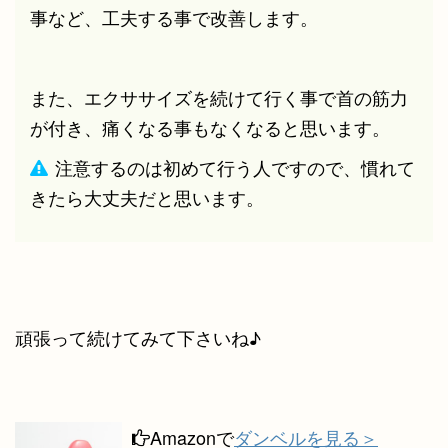
事など、工夫する事で改善します。
また、エクササイズを続けて行く事で首の筋力
が付き、痛くなる事もなくなると思います。
注意するのは初めて行う人ですので、慣れて
きたら大丈夫だと思います。
頑張って続けてみて下さいね♪
Amazonで
ダンベルを見る＞