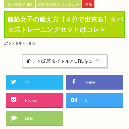
タバタ式／HIIT
脂肪燃焼筋トレメニュー
腹筋
腹筋女子の鍛え方【４分で出来る】タバ
タ式トレーニングセットはコレ＞
2019年3月9日
この記事タイトルとURLをコピー
11
Share
Pocket
6
LINE