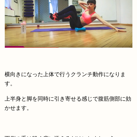
横向きになった上体で行うクランチ動作になりま
す。
上半身と脚を同時に引き寄せる感じで腹筋側部に効
かせます。