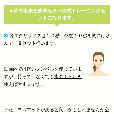
４分で出来る簡単なタバタ式トレーニングセ
ットになります。
各エクササイズは２０秒、休憩１０秒を間にはさ
んで、
行います。
８セット
動画内では軽いダンベルを使っていま
すが、持っていなくても
水のボトルを
使えば大丈夫
です。
また、ヨガマットがあると良いかもしれませんが
必