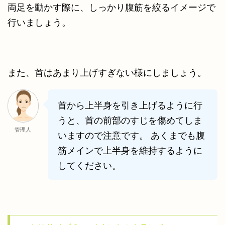
両足を動かす際に、しっかり腹筋を絞るイメージで
行いましょう。
また、首はあまり上げすぎない様にしましょう。
首から上半身を引き上げるように行
うと、首の前部のすじを傷めてしま
管理人
いますので注意です。 あくまでも腹
筋メインで上半身を維持するように
してください。