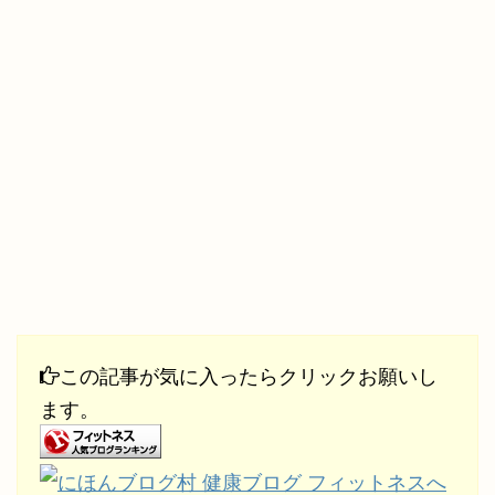
この記事が気に入ったらクリックお願いし
ます。