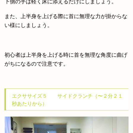
下側の手は軽く床に添えるだけにしましょう。
また、上半身を上げる際に首に無理な力が掛からな
い様にしましょう。
初心者は上半身を上げる時に首を無理な角度に曲げ
がちになるので注意です。
エクササイズ５ サイドクランチ（〜２分２１
秒あたりから）