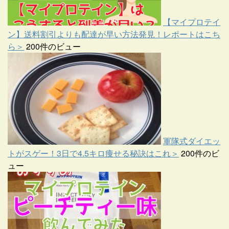
【マイプロテイ
ン】送料割引よりも配達が早い方法発見！レポートはこち
ら＞
200件のビュー
軍隊式ダイエッ
トがスゲー！3日で4.5キロ痩せる秘訣はこれ＞
200件のビ
ュー