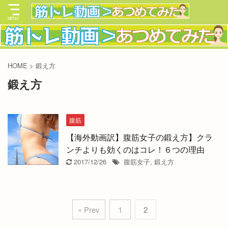
HOME
>
鍛え方
鍛え方
腹筋
【海外動画訳】腹筋女子の鍛え方】クラ
ンチよりも効くのはコレ！６つの理由
2017/12/26
腹筋女子
,
鍛え方
« Prev
1
2