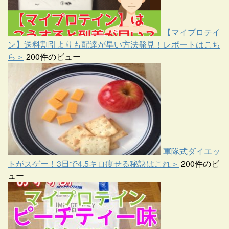
【マイプロテイ
ン】送料割引よりも配達が早い方法発見！レポートはこち
ら＞
200件のビュー
軍隊式ダイエッ
トがスゲー！3日で4.5キロ痩せる秘訣はこれ＞
200件のビ
ュー