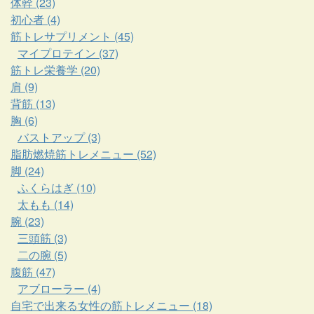
体幹 (23)
初心者 (4)
筋トレサプリメント (45)
マイプロテイン (37)
筋トレ栄養学 (20)
肩 (9)
背筋 (13)
胸 (6)
バストアップ (3)
脂肪燃焼筋トレメニュー (52)
脚 (24)
ふくらはぎ (10)
太もも (14)
腕 (23)
三頭筋 (3)
二の腕 (5)
腹筋 (47)
アブローラー (4)
自宅で出来る女性の筋トレメニュー (18)