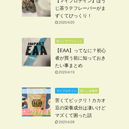
【マイプロテイン】ほう
じ茶ラテフレーバーがま
ずくてびっくり！
2020/4/20
筋トレサプリメント
【EAA】ってなに？初心
者が買う前に知っておき
たい事まとめ
2020/4/19
マイプロテイン
筋トレ栄養学
苦くてビックリ！カカオ
豆の栄養成分は凄いけど
マズくて困った話
2020/4/28