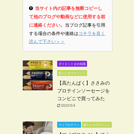
当サイト内の記事を無断コピーし
て他のブログや動画などに使用する前
に連絡ください。
当ブログ記事を引用
する場合の条件や連絡は
コチラを良く
読んで下さい＞＞
ダイエットまめ知識
筋トレサプリメント
【高たんぱく】ささみの
プロテインソーセージを
コンビニで買ってみた
2020/5/4
マイプロテイン
筋トレサプリメント