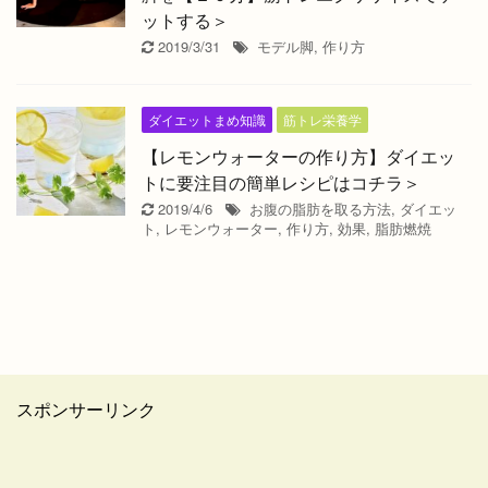
ットする＞
2019/3/31
モデル脚
,
作り方
ダイエットまめ知識
筋トレ栄養学
【レモンウォーターの作り方】ダイエッ
トに要注目の簡単レシピはコチラ＞
2019/4/6
お腹の脂肪を取る方法
,
ダイエッ
ト
,
レモンウォーター
,
作り方
,
効果
,
脂肪燃焼
スポンサーリンク