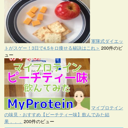
軍隊式ダイエッ
トがスゲー！3日で4.5キロ痩せる秘訣はこれ＞
200件のビ
ュー
マイプロテイン
の味見・おすすめ【ピーチティー味】飲んでみた結
果．．．
200件のビュー