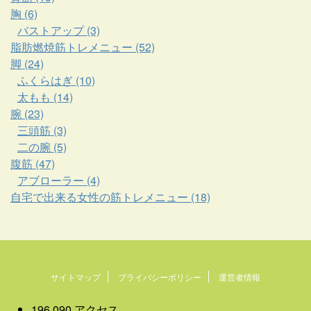
胸 (6)
バストアップ (3)
脂肪燃焼筋トレメニュー (52)
脚 (24)
ふくらはぎ (10)
太もも (14)
腕 (23)
三頭筋 (3)
二の腕 (5)
腹筋 (47)
アブローラー (4)
自宅で出来る女性の筋トレメニュー (18)
サイトマップ
プライバシーポリシー
運営者情報
196,090 アクセス