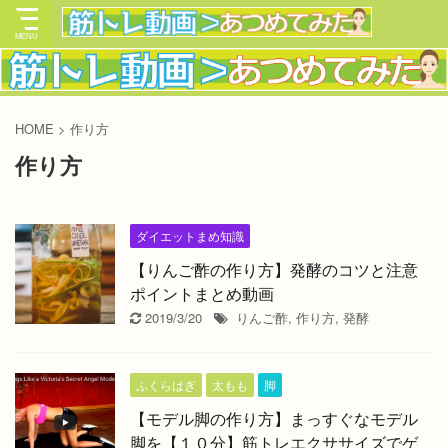
HOME
>
作り方
作り方
ダイエットまめ知識
【りんご酢の作り方】発酵のコツと注意
ポイントまとめ動画
2019/3/20
りんご酢
,
作り方
,
発酵
ふくらはぎ
太もも
脚
【モデル脚の作り方】まっすぐなモデル
脚を【１０分】筋トレエクササイズでゲ