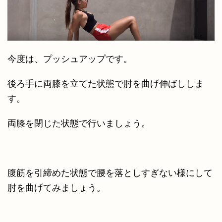
今度は、プッシュアップです。
後ろ手に両膝を立てた状態で肘を曲げ伸ばししま
す。
両膝を閉じた状態で行いましょう。
腹筋を引締めた状態で腰を落としすぎない様にして
肘を曲げてみましょう。