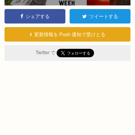
シェアする
ツイートする
更新情報を Push 通知で受けとる
Twitter で