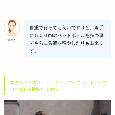
自重で行っても良いですけど、両手
に５００mlのペットボトルを持つ事
管理人
でさらに負荷を増やしたりも出来ま
す。
エクササイズ２ トライセップ・プッシュアップ
（〜1分 18秒あたりから）