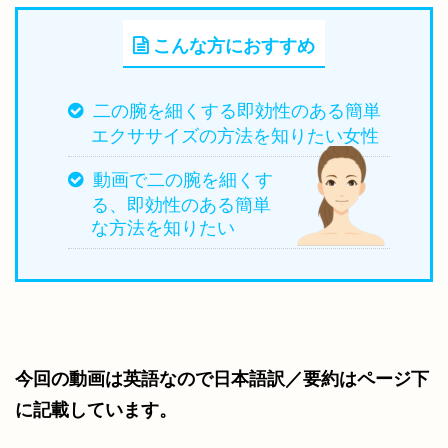
こんな方におすすめ
二の腕を細くする即効性のある簡単
エクササイズの方法を知りたい女性
動画で二の腕を細くす
る、即効性のある簡単
な方法を知りたい
今回の動画は英語なので日本語訳／要約はページ下
に記載しています。