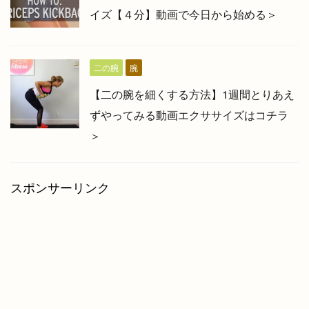
イズ【４分】動画で今日から始める＞
二の腕
腕
【二の腕を細くする方法】1週間とりあえ
ずやってみる動画エクササイズはコチラ
＞
スポンサーリンク