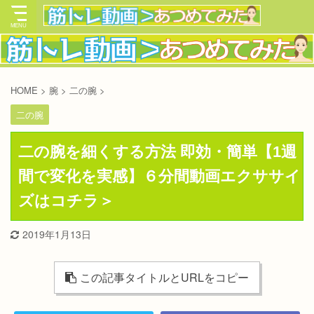
HOME
>
腕
>
二の腕
>
二の腕
二の腕を細くする方法 即効・簡単【1週
間で変化を実感】６分間動画エクササイ
ズはコチラ＞
2019年1月13日
この記事タイトルとURLをコピー