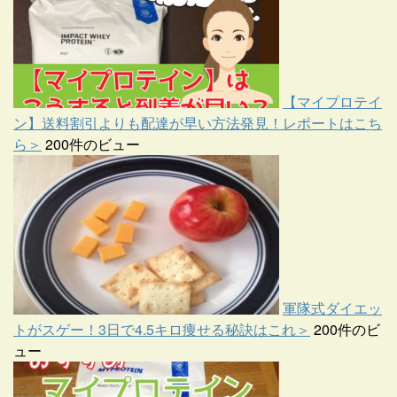
【マイプロテイ
ン】送料割引よりも配達が早い方法発見！レポートはこち
ら＞
200件のビュー
軍隊式ダイエッ
トがスゲー！3日で4.5キロ痩せる秘訣はこれ＞
200件のビ
ュー