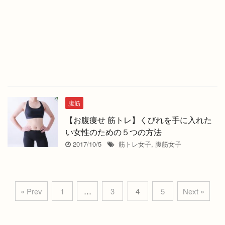
腹筋
【お腹痩せ 筋トレ】くびれを手に入れた
い女性のための５つの方法
2017/10/5
筋トレ女子
,
腹筋女子
« Prev
1
…
3
4
5
Next »