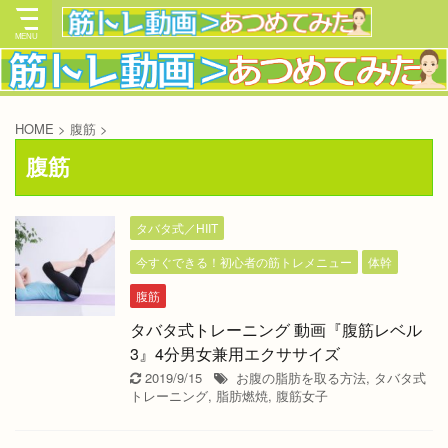
HOME
>
腹筋
>
腹筋
タバタ式／HIIT
今すぐできる！初心者の筋トレメニュー
体幹
腹筋
タバタ式トレーニング 動画『腹筋レベル
3』4分男女兼用エクササイズ
2019/9/15
お腹の脂肪を取る方法
,
タバタ式
トレーニング
,
脂肪燃焼
,
腹筋女子