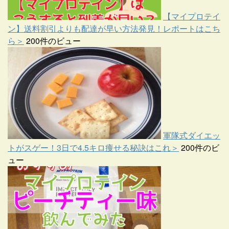
【マイプロテイ
ン】送料割引よりも配達が早い方法発見！レポートはこち
ら＞
200件のビュー
軍隊式ダイエッ
トがスゲー！3日で4.5キロ痩せる秘訣はこれ＞
200件のビ
ュー