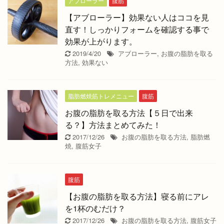
アブローラー
腹筋
【アブローラー】効果ない人はココを見
直す！しっかりフォームを確認する事で
効果が上がります。
2019/4/20
アブローラー
,
お腹の脂肪を取る
方法
,
効果ない
脂肪燃焼筋トレメニュー
腹筋
お腹の脂肪を取る方法【５日で出来
る？】方法まとめてみた！
2017/12/26
お腹の脂肪を取る方法
,
脂肪燃
焼
,
腹筋女子
腹筋
【お腹の脂肪を取る方法】寝る前にアレ
を1杯のむだけ？
2017/12/26
お腹の脂肪を取る方法
,
腹筋女子