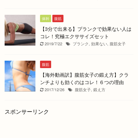
体幹
腹筋
【3分で出来る】プランクで効果ない人は
コレ！究極エクササイズセット
2019/7/22
プランク
,
効果ない
,
腹筋女子
腹筋
【海外動画訳】腹筋女子の鍛え方】クラ
ンチよりも効くのはコレ！６つの理由
2017/12/26
腹筋女子
,
鍛え方
スポンサーリンク