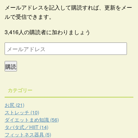
メールアドレスを記入して購読すれば、更新をメー
ルで受信できます。
3,416人の購読者に加わりましょう
購読
カテゴリー
お尻 (21)
ストレッチ (10)
ダイエットまめ知識 (56)
タバタ式／HIIT (14)
フィットネス器具 (5)