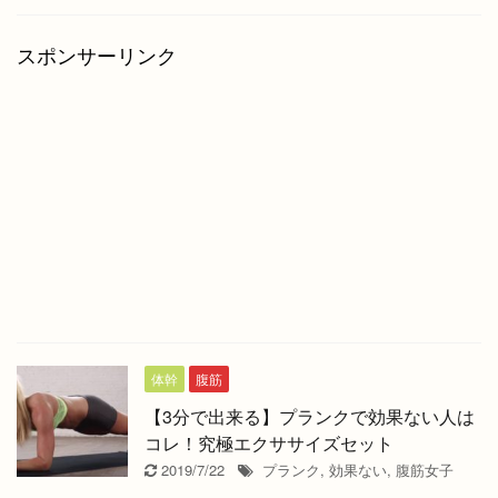
スポンサーリンク
体幹
腹筋
【3分で出来る】プランクで効果ない人は
コレ！究極エクササイズセット
2019/7/22
プランク
,
効果ない
,
腹筋女子