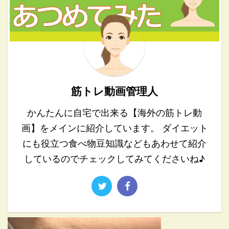
筋トレ動画管理人
かんたんに自宅で出来る【海外の筋トレ動
画】をメインに紹介しています。 ダイエット
にも役立つ食べ物豆知識などもあわせて紹介
しているのでチェックしてみてくださいね♪