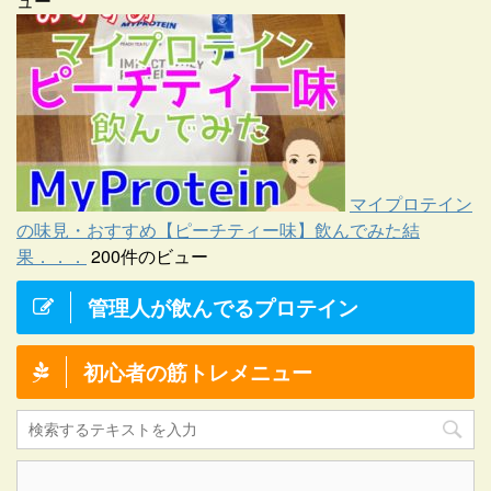
ュー
マイプロテイン
の味見・おすすめ【ピーチティー味】飲んでみた結
果．．．
200件のビュー
管理人が飲んでるプロテイン
初心者の筋トレメニュー