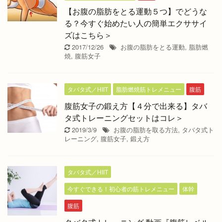
【お腹の脂肪をとる運動５つ】でどうな
る？今すぐ始めたい人の簡単エクササイ
ズはこちら＞
2017/12/26
お腹の脂肪をとる運動
,
脂肪燃
焼
,
腹筋女子
タバタ式／HIIT
脂肪燃焼筋トレメニュー
腹筋
腹筋女子の鍛え方【４分で出来る】タバ
タ式トレーニングセットはコレ＞
2019/3/9
お腹の脂肪を取る方法
,
タバタ式ト
レーニング
,
腹筋女子
,
鍛え方
タバタ式／HIIT
今すぐできる！初心者の筋トレメニュー
体幹
腹筋