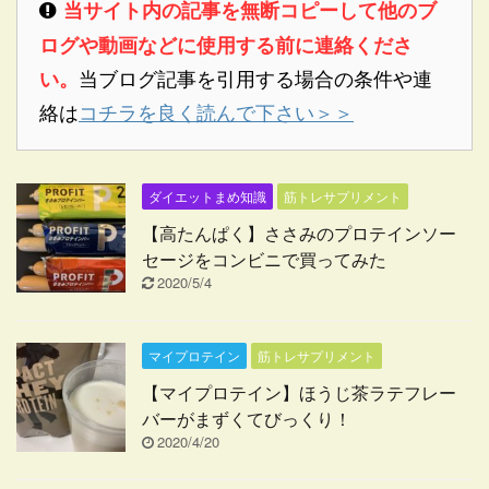
当サイト内の記事を無断コピーして他のブ
ログや動画などに使用する前に連絡くださ
当ブログ記事を引用する場合の条件や連
い。
絡は
コチラを良く読んで下さい＞＞
ダイエットまめ知識
筋トレサプリメント
【高たんぱく】ささみのプロテインソー
セージをコンビニで買ってみた
2020/5/4
マイプロテイン
筋トレサプリメント
【マイプロテイン】ほうじ茶ラテフレー
バーがまずくてびっくり！
2020/4/20